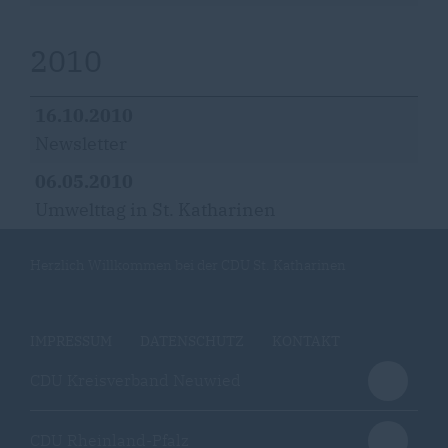
2010
16.10.2010
Newsletter
06.05.2010
Umwelttag in St. Katharinen
Herzlich Willkommen bei der CDU St. Katharinen
IMPRESSUM
DATENSCHUTZ
KONTAKT
CDU Kreisverband Neuwied
CDU Rheinland-Pfalz