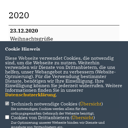
2020
23.12.2020
Weihnachtsgrüße
Cookie Hinweis
22.03.2020
Newsletter
Diese Webseite verwendet Cookies, die notwendig
sind, um die Webseite zu nutzen. Weiterhin
verwenden wir Dienste von Drittanbietern, die uns
helfen, unser Webangebot zu verbessern (Website-
2019
Optmierung). Für die Verwendung bestimmter
Dienste, benötigen wir Ihre Einwilligung. Ihre
Einwilligung können Sie jederzeit widerrufen. Weitere
Informationen finden Sie in unserer
22.12.2019
Datenschutzerklärung
.
Newsletter Dezember 2019
Technisch notwendige Cookies (
Übersicht
)
Die notwendigen Cookies werden allein für den
15.05.2019
ordnungsgemäßen Gebrauch der Webseite benötigt.
Cookies von Drittanbietern (
Übersicht
)
Rundschreiben
Zur Optimierung unserer Webseite binden wir Dienste und
Angebote von Drittanbietern ein.