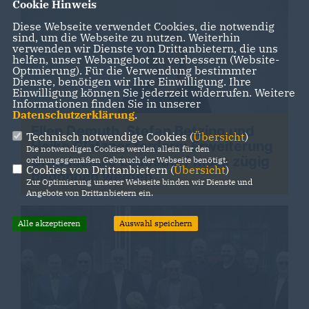
Cookie Hinweis
Diese Webseite verwendet Cookies, die notwendig
sind, um die Webseite zu nutzen. Weiterhin
verwenden wir Dienste von Drittanbietern, die uns
helfen, unser Webangebot zu verbessern (Website-
>
Optmierung). Für die Verwendung bestimmter
Dienste, benötigen wir Ihre Einwilligung. Ihre
Einwilligung können Sie jederzeit widerrufen. Weitere
Informationen finden Sie in unserer
Datenschutzerklärung
.
Ellen Demuth, Stefan Betzing und
Technisch notwendige Cookies (
Übersicht
)
Heiko Glätzner fordern: Erweiterung
Die notwendigen Cookies werden allein für den
Grundschule Leubsdorf muss zügig
ordnungsgemäßen Gebrauch der Webseite benötigt.
Cookies von Drittanbietern (
Übersicht
)
>
begonnen werden
Zur Optimierung unserer Webseite binden wir Dienste und
Angebote von Drittanbietern ein.
Alle akzeptieren
Auswahl speichern