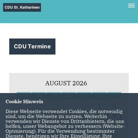
CDU St. Katharinen
CDU Termine
AUGUST 2026
Mo
Di
Mi
Do
Fr
Sa
So
Cookie Hinweis
1
2
Diese Webseite verwendet Cookies, die notwendig
3
4
5
6
7
8
9
sind, um die Webseite zu nutzen. Weiterhin
verwenden wir Dienste von Drittanbietern, die uns
10
11
12
13
14
15
16
helfen, unser Webangebot zu verbessern (Website-
Optmierung). Für die Verwendung bestimmter
17
18
19
20
21
22
23
Dienste, benötigen wir Ihre Einwilligung. Ihre