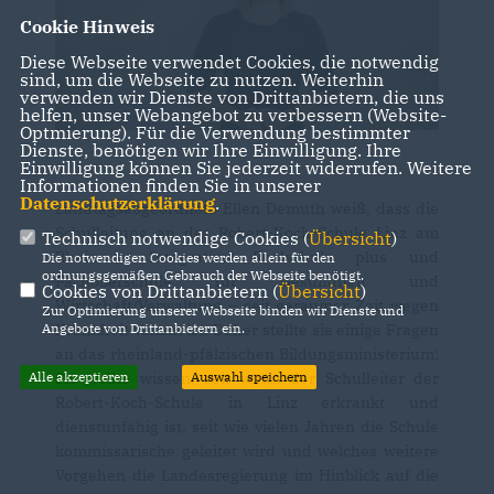
Cookie Hinweis
Diese Webseite verwendet Cookies, die notwendig
sind, um die Webseite zu nutzen. Weiterhin
verwenden wir Dienste von Drittanbietern, die uns
helfen, unser Webangebot zu verbessern (Website-
Optmierung). Für die Verwendung bestimmter
Dienste, benötigen wir Ihre Einwilligung. Ihre
Einwilligung können Sie jederzeit widerrufen. Weitere
Informationen finden Sie in unserer
Datenschutzerklärung
.
Landtagsabgeordnete Ellen Demuth weiß, dass die
Schulleitung an der Robert-Koch-Schule Linz am
Technisch notwendige Cookies (
Übersicht
)
Rhein - Integrative Realschule plus und
Die notwendigen Cookies werden allein für den
ordnungsgemäßen Gebrauch der Webseite benötigt.
Fachoberschule für Gesundheit und
Cookies von Drittanbietern (
Übersicht
)
Wirtschaft/Verwaltung – seit geraumer Zeit wegen
Zur Optimierung unserer Webseite binden wir Dienste und
Krankheit vakant ist. Daher stellte sie einige Fragen
Angebote von Drittanbietern ein.
an das rheinland-pfälzischen Bildungsministerium:
Sie wollte wissen, seit wann der Schulleiter der
Alle akzeptieren
Auswahl speichern
Robert-Koch-Schule in Linz erkrankt und
dienstunfähig ist, seit wie vielen Jahren die Schule
kommissarische geleitet wird und welches weitere
Vorgehen die Landesregierung im Hinblick auf die