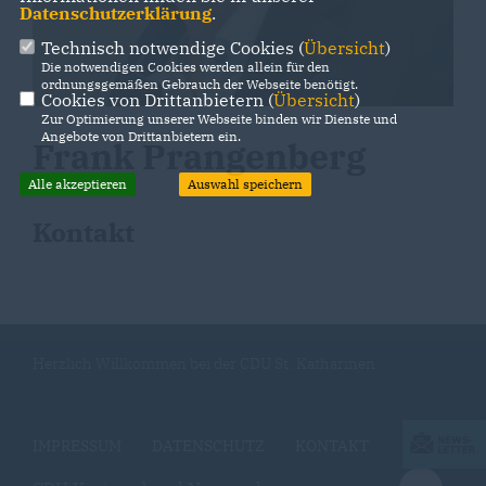
Datenschutzerklärung
.
Technisch notwendige Cookies (
Übersicht
)
Die notwendigen Cookies werden allein für den
ordnungsgemäßen Gebrauch der Webseite benötigt.
Cookies von Drittanbietern (
Übersicht
)
Zur Optimierung unserer Webseite binden wir Dienste und
Angebote von Drittanbietern ein.
Frank Prangenberg
Alle akzeptieren
Auswahl speichern
Kontakt
Herzlich Willkommen bei der CDU St. Katharinen
IMPRESSUM
DATENSCHUTZ
KONTAKT