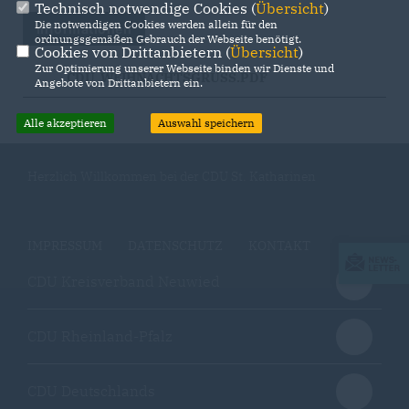
Technisch notwendige Cookies (
Übersicht
)
Die notwendigen Cookies werden allein für den
Informationen
ordnungsgemäßen Gebrauch der Webseite benötigt.
Cookies von Drittanbietern (
Übersicht
)
Zur Optimierung unserer Webseite binden wir Dienste und
CDU_WEIHNACHTSGRUSS.PDF
Angebote von Drittanbietern ein.
Alle akzeptieren
Auswahl speichern
Herzlich Willkommen bei der CDU St. Katharinen
IMPRESSUM
DATENSCHUTZ
KONTAKT
CDU Kreisverband Neuwied
CDU Rheinland-Pfalz
CDU Deutschlands