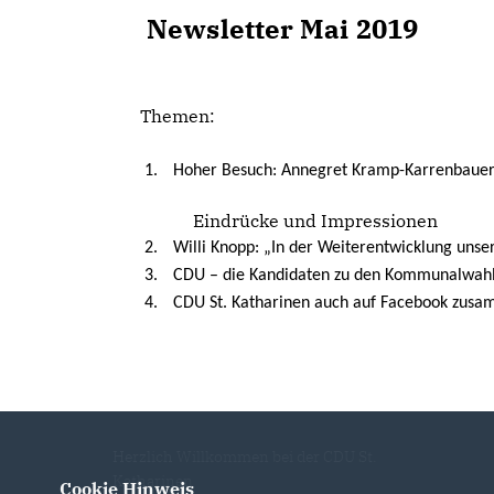
Newsletter Mai 2019
Themen:
Hoher Besuch: Annegret Kramp-Karrenbauer 
Eindrücke und Impressionen
Willi Knopp: „In der Weiterentwicklung unse
CDU – die Kandidaten zu den Kommunalwahl
CDU St. Katharinen auch auf Facebook zu
Herzlich Willkommen bei der CDU St.
Katharinen
Cookie Hinweis