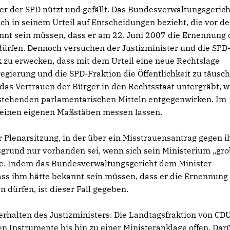
 er der SPD nützt und gefällt. Das Bundesverwaltungsgerich
sich in seinem Urteil auf Entscheidungen bezieht, die vor d
nnt sein müssen, dass er am 22. Juni 2007 die Ernennung 
ürfen. Dennoch versuchen der Justizminister und die SPD
k zu erwecken, dass mit dem Urteil eine neue Rechtslage
gierung und die SPD-Fraktion die Öffentlichkeit zu täusch
as Vertrauen der Bürger in den Rechtsstaat untergräbt, w
 stehenden parlamentarischen Mitteln entgegenwirken. Im
 seinen eigenen Maßstäben messen lassen.
r Plenarsitzung, in der über ein Misstrauensantrag gegen i
tsgrund nur vorhanden sei, wenn sich sein Ministerium „gr
tte. Indem das Bundesverwaltungsgericht dem Minister
, dass ihm hätte bekannt sein müssen, dass er die Ernennung
dürfen, ist dieser Fall gegeben.
erhalten des Justizministers. Die Landtagsfraktion von CD
n Instrumente bis hin zu einer Ministeranklage offen. Dar