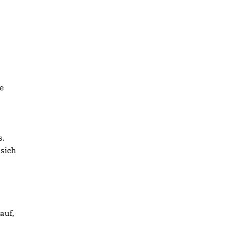
e
s.
 sich
auf,