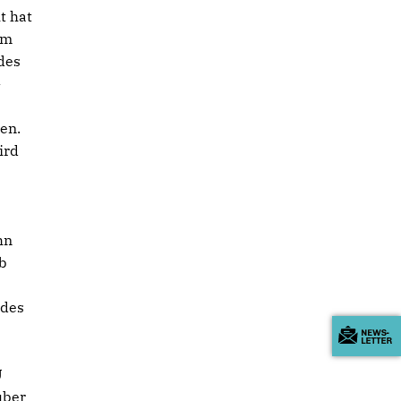
t hat
em
des
-
en.
ird
hn
ob
 des
U
über