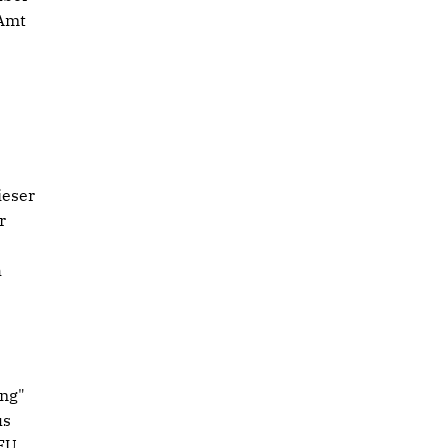
 Amt
ieser
r
h
ng"
us
 EU