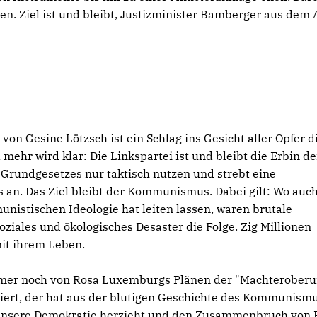
n. Ziel ist und bleibt, Justizminister Bamberger aus dem
 Gesine Lötzsch ist ein Schlag ins Gesicht aller Opfer d
hr wird klar: Die Linkspartei ist und bleibt die Erbin de
es Grundgesetzes nur taktisch nutzen und strebt eine
 an. Das Ziel bleibt der Kommunismus. Dabei gilt: Wo auc
nistischen Ideologie hat leiten lassen, waren brutale
oziales und ökologisches Desaster die Folge. Zig Millionen
it ihrem Leben.
mmer noch von Rosa Luxemburgs Plänen der "Machteroberu
ert, der hat aus der blutigen Geschichte des Kommunism
r unsere Demokratie herzieht und den Zusammenbruch von