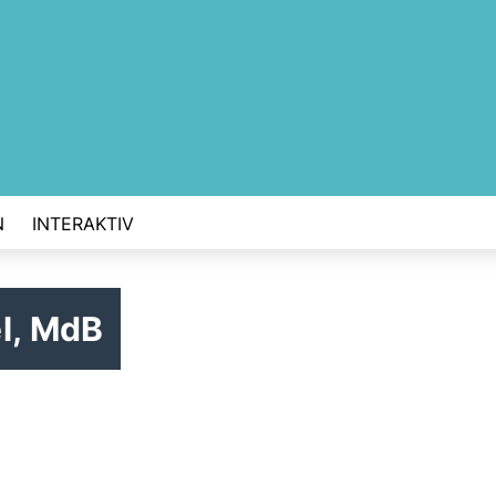
N
INTERAKTIV
l, MdB