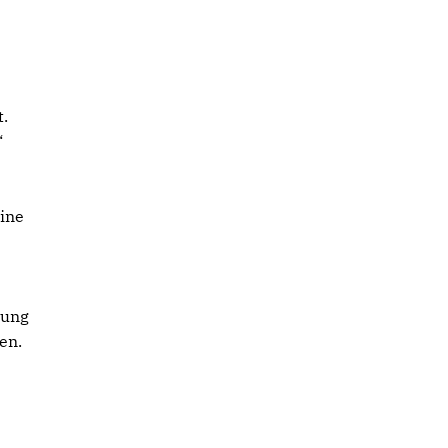
t.
“
eine
tung
en.