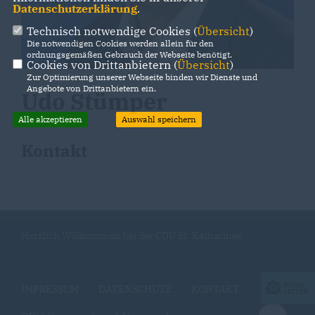
Datenschutzerklärung
.
Technisch notwendige Cookies (
Übersicht
)
Die notwendigen Cookies werden allein für den
ordnungsgemäßen Gebrauch der Webseite benötigt.
Cookies von Drittanbietern (
Übersicht
)
Zur Optimierung unserer Webseite binden wir Dienste und
Angebote von Drittanbietern ein.
Udo Stümper
Alle akzeptieren
Auswahl speichern
Kontakt
Herzlich Willkommen bei der CDU St. Katharinen
IMPRESSUM
DATENSCHUTZ
KONTAKT