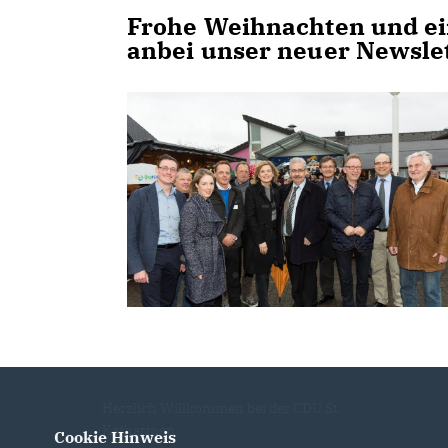
Frohe Weihnachten und ei
anbei unser neuer Newsle
Herzlich Willkommen bei der CDU St.
Katharinen
Cookie Hinweis